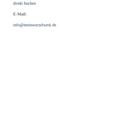
direkt buchen
E-Mail:
info@meinwurzelwerk.de
Häufige Fragen zur Zahngesundheit in der
Schwangerschaft