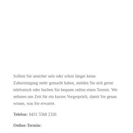
Hülsenfrüchte
Für Zähne und Zahnfleisch besonders wertvoll:
Reduzieren Sie zuckerhaltige Snacks und säurehaltige Getränke
- besonders wenn Sie häufig kleine Mahlzeiten zu sich
nehmen.
Sollten Sie unsicher sein oder schon länger keine
Zahnreinigung mehr gemacht haben, melden Sie sich gerne
telefonisch oder buchen Sie bequem online einen Termin. Wir
nehmen uns Zeit für ein kurzes Vorgespräch, damit Sie genau
wissen, was Sie erwartet.
Telefon:
0431 5568 2326
Online-Termin: