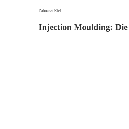
Zahnarzt Kiel
​Injection Moulding: Di
Wer sich schönere Zähne wünscht, denkt meistens zuers
sehen oft sehr natürlich aus und halten lange. Aber sie
Behandlungsgespräch stolpern: Für klassische Keramik-
doch unwiederbringlich.
Für Zähne, die bis auf ihre Optik vollkommen gesund si