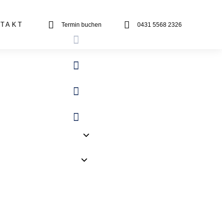


TAKT
Termin buchen
0431 5568 2326



