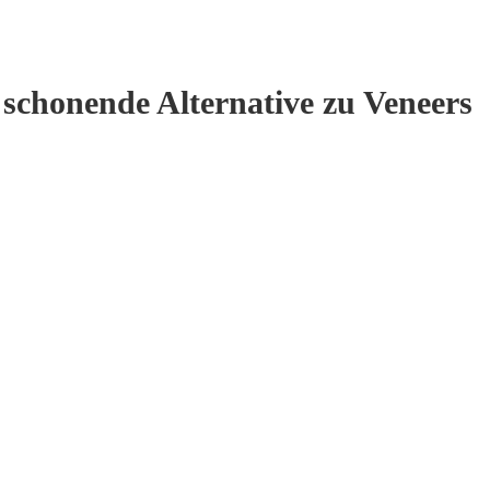
e schonende Alternative zu Veneers
t an Veneers. Dünne Keramikschalen, auf die Frontzähne geklebt,
 haben einen Haken, über den viele Patienten erst im
Veneers müssen die Zähne angeschliffen werden. Nicht viel, aber
nd, ist das eine Entscheidung, die man sich gut überlegen sollte.